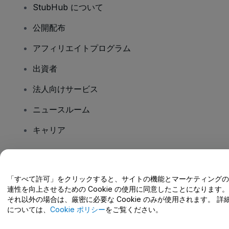
StubHub について
公開配布
アフィリエイトプログラム
出資者
法人向けサービス
ニュースルーム
キャリア
ご質問はありますか?
「すべて許可」をクリックすると、サイトの機能とマーケティングの
連性を向上させるための Cookie の使用に同意したことになります。
ヘルプセンター / こちらまでご連絡下さい
それ以外の場合は、厳密に必要な Cookie のみが使用されます。 詳
については、
Cookie ポリシー
をご覧ください。