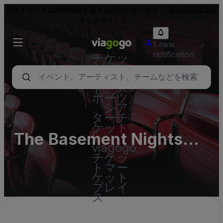
再販チケットは額面価格を超える場合があります。
不正販売禁止法
をお読みください。
1 new
notification
チケッ
ト - コ
ンサー
ト、ス
ポーツ
、シア
ターチ
ケット
The Basement Nightspot
|
viagogo
Parking Lots (InActive)
チケッ
トマー
ケット
プレイ
ス