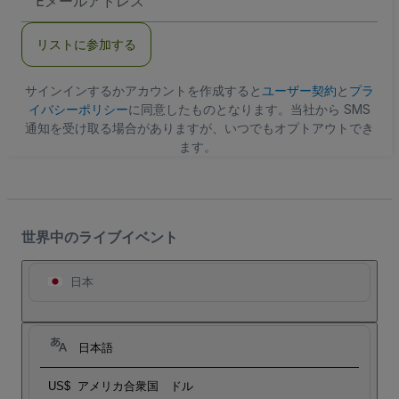
メ
ー
ル
リストに参加する
ア
ド
レ
ス
サインインするかアカウントを作成すると
ユーザー契約
と
プラ
イバシーポリシー
に同意したものとなります。当社から SMS
通知を受け取る場合がありますが、いつでもオプトアウトでき
ます。
世界中のライブイベント
日本
日本語
US$
アメリカ合衆国 ドル