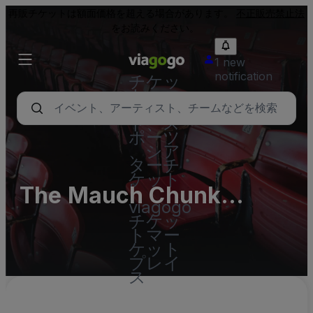
再販チケットは額面価格を超える場合があります。
不正販売禁止法
をお読みください。
1 new
notification
チケッ
ト - コ
ンサー
ト、ス
ポーツ
、シア
ターチ
ケット
The Mauch Chunk
|
viagogo
Opera House Parking
チケッ
トマー
Lots (InActive)
ケット
プレイ
ス