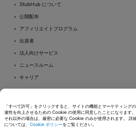
StubHub について
公開配布
アフィリエイトプログラム
出資者
法人向けサービス
ニュースルーム
キャリア
ご質問はありますか?
「すべて許可」をクリックすると、サイトの機能とマーケティングの
連性を向上させるための Cookie の使用に同意したことになります。
ヘルプセンター / こちらまでご連絡下さい
それ以外の場合は、厳密に必要な Cookie のみが使用されます。 詳
については、
Cookie ポリシー
をご覧ください。