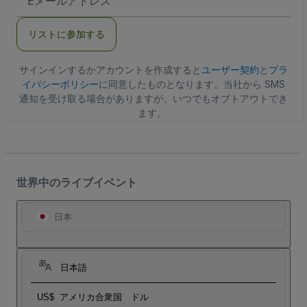
メ
ー
ル
リストに参加する
ア
ド
レ
ス
サインインするかアカウントを作成すると
ユーザー契約
と
プラ
イバシーポリシー
に同意したものとなります。当社から SMS
通知を受け取る場合がありますが、いつでもオプトアウトでき
ます。
世界中のライブイベント
日本
日本語
US$
アメリカ合衆国 ドル