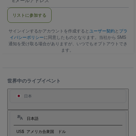
メ
ー
ル
リストに参加する
ア
ド
レ
ス
サインインするかアカウントを作成すると
ユーザー契約
と
プラ
イバシーポリシー
に同意したものとなります。当社から SMS
通知を受け取る場合がありますが、いつでもオプトアウトでき
ます。
世界中のライブイベント
日本
日本語
US$
アメリカ合衆国 ドル