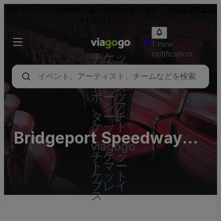
再販チケットは額面価格を超える場合があります。
不正販売禁止法
をお読みください。
1 new
notification
チケッ
ト - コ
ンサー
ト、ス
ポーツ
、シア
ターチ
ケット
Bridgeport Speedway
|
viagogo
Parking Lots (InActive)
チケッ
トマー
ケット
プレイ
ス