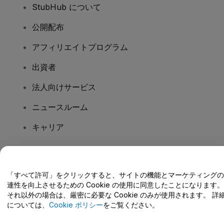
StubHub について
公開配布
アフィリエイトプログラム
出資者
法人向けサービス
ニュースルーム
キャリア
ご質問はありますか?
「すべて許可」をクリックすると、サイトの機能とマーケティングの
連性を向上させるための Cookie の使用に同意したことになります。
ヘルプセンター / こちらまでご連絡下さい
それ以外の場合は、厳密に必要な Cookie のみが使用されます。 詳
については、
Cookie ポリシー
をご覧ください。