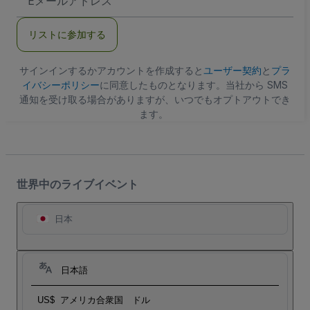
メ
ー
ル
リストに参加する
ア
ド
レ
ス
サインインするかアカウントを作成すると
ユーザー契約
と
プラ
イバシーポリシー
に同意したものとなります。当社から SMS
通知を受け取る場合がありますが、いつでもオプトアウトでき
ます。
世界中のライブイベント
日本
日本語
US$
アメリカ合衆国 ドル