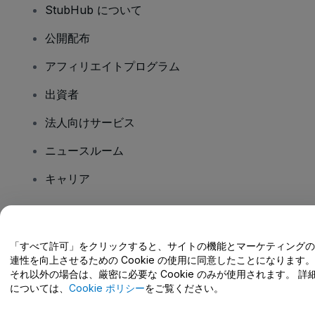
StubHub について
公開配布
アフィリエイトプログラム
出資者
法人向けサービス
ニュースルーム
キャリア
ご質問はありますか?
「すべて許可」をクリックすると、サイトの機能とマーケティングの
連性を向上させるための Cookie の使用に同意したことになります。
ヘルプセンター / こちらまでご連絡下さい
それ以外の場合は、厳密に必要な Cookie のみが使用されます。 詳
については、
Cookie ポリシー
をご覧ください。