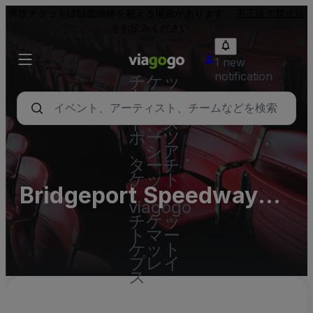
再販チケットは額面価格を超える場合があります。
不正販売禁止法
をお読みください。
1 new
notification
チケッ
ト - コ
ンサー
ト、ス
ポーツ
、シア
ターチ
ケット
Bridgeport Speedway
|
viagogo
Parking Lots (InActive)
チケッ
トマー
ケット
プレイ
ス