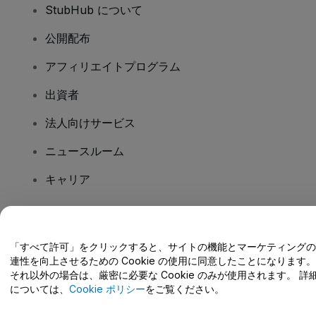
StubHub について
公開配布
アフィリエイトプログラム
出資者
法人向けサービス
ニュースルーム
キャリア
ご質問はありますか?
「すべて許可」をクリックすると、サイトの機能とマーケティングの
連性を向上させるための Cookie の使用に同意したことになります。
ヘルプセンター / こちらまでご連絡下さい
それ以外の場合は、厳密に必要な Cookie のみが使用されます。 詳
については、
Cookie ポリシー
をご覧ください。