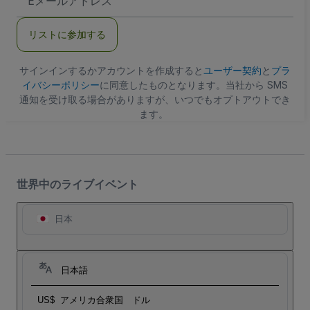
メ
ー
ル
リストに参加する
ア
ド
レ
ス
サインインするかアカウントを作成すると
ユーザー契約
と
プラ
イバシーポリシー
に同意したものとなります。当社から SMS
通知を受け取る場合がありますが、いつでもオプトアウトでき
ます。
世界中のライブイベント
日本
日本語
US$
アメリカ合衆国 ドル