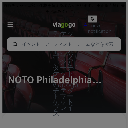
再販チケットは額面価格を超える場合があります。
不正販売禁止法
をお読みください。
1 new
notification
チケッ
ト - コ
ンサー
ト、ス
ポーツ
、シア
ターチ
ケット
NOTO Philadelphia
|
viagogo
Parking Lots (InActive)
チケッ
トマー
ケット
プレイ
ス