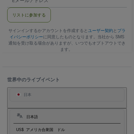
メ
ー
ル
リストに参加する
ア
ド
レ
ス
サインインするかアカウントを作成すると
ユーザー契約
と
プラ
イバシーポリシー
に同意したものとなります。当社から SMS
通知を受け取る場合がありますが、いつでもオプトアウトでき
ます。
世界中のライブイベント
日本
日本語
US$
アメリカ合衆国 ドル