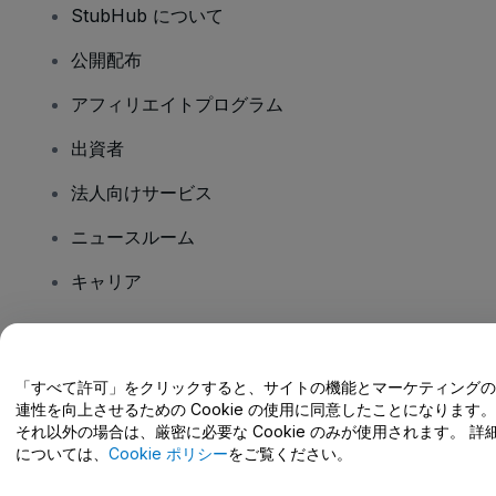
StubHub について
公開配布
アフィリエイトプログラム
出資者
法人向けサービス
ニュースルーム
キャリア
ご質問はありますか?
「すべて許可」をクリックすると、サイトの機能とマーケティングの
連性を向上させるための Cookie の使用に同意したことになります。
ヘルプセンター / こちらまでご連絡下さい
それ以外の場合は、厳密に必要な Cookie のみが使用されます。 詳
については、
Cookie ポリシー
をご覧ください。