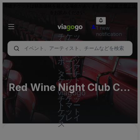
再販チケットは額面価格を超える場合があります。
不正販売禁止法
をお読みください。
1 new
notification
チケッ
ト - コ
ンサー
ト、ス
ポーツ
、シア
ターチ
ケット
Red Wine Night Club CW
|
viagogo
Parking Lots (InActive)
チケッ
トマー
ケット
プレイ
ス