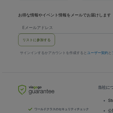
お得な情報やイベント情報をメールでお届けします
E
メ
ー
ル
リストに参加する
ア
ド
レ
サインインするかアカウントを作成すると
ス
ユーザー契約
と
当社に
S
ワールドクラスのセキュリティチェック
公