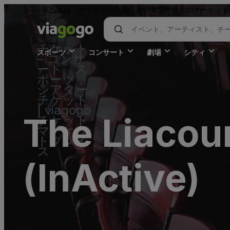
私たちは、チケットの売買において世界最大のマーケット
チケット
スポーツ
コンサート
劇場
シティ
- コンサ
ート、ス
ポーツ 、
シアター
チケット
| viagogo
The Liacou
チケット
マーケッ
トプレイ
ス
(InActive)