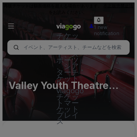
再販チケットは額面価格を超える場合があります。
不正販売禁止法
をお読みください。
1 new
notification
チケッ
ト - コ
ンサー
ト、ス
ポーツ
、シア
ターチ
ケット
Valley Youth Theatre
|
viagogo
Parking Lots (InActive)
チケッ
トマー
ケット
プレイ
ス