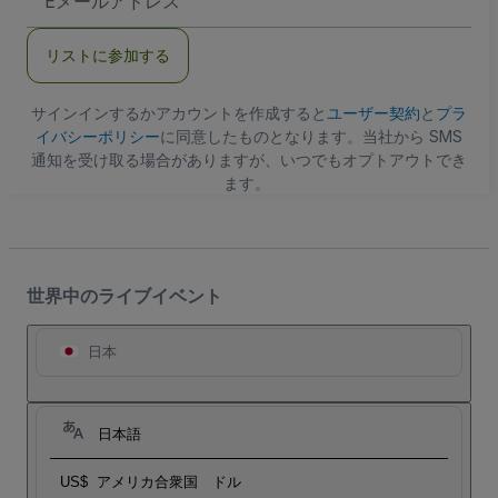
メ
ー
ル
リストに参加する
ア
ド
レ
ス
サインインするかアカウントを作成すると
ユーザー契約
と
プラ
イバシーポリシー
に同意したものとなります。当社から SMS
通知を受け取る場合がありますが、いつでもオプトアウトでき
ます。
世界中のライブイベント
日本
日本語
US$
アメリカ合衆国 ドル