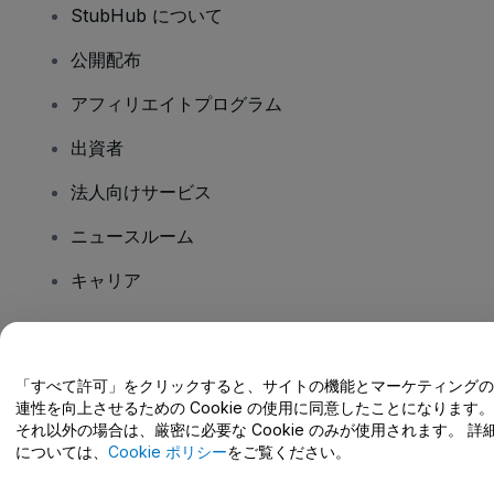
StubHub について
公開配布
アフィリエイトプログラム
出資者
法人向けサービス
ニュースルーム
キャリア
ご質問はありますか?
「すべて許可」をクリックすると、サイトの機能とマーケティングの
連性を向上させるための Cookie の使用に同意したことになります。
ヘルプセンター / こちらまでご連絡下さい
それ以外の場合は、厳密に必要な Cookie のみが使用されます。 詳
については、
Cookie ポリシー
をご覧ください。