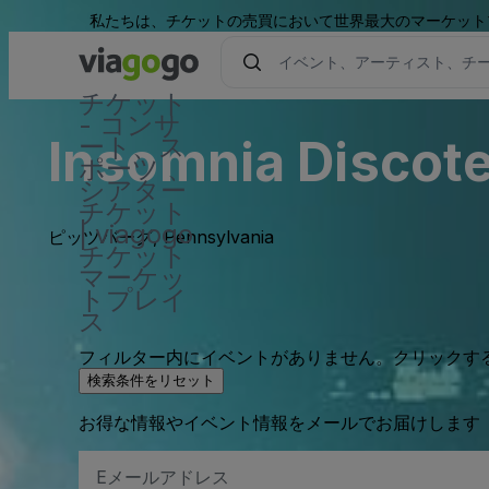
私たちは、チケットの売買において世界最大のマーケット
チケット
- コンサ
Insomnia Discote
ート、ス
ポーツ 、
シアター
チケット
| viagogo
ピッツバーグ, Pennsylvania
チケット
マーケッ
トプレイ
ス
フィルター内にイベントがありません。クリックす
検索条件をリセット
お得な情報やイベント情報をメールでお届けします
E
メ