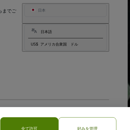
らまでご
日本
日本語
US$
アメリカ合衆国 ドル
全て許可
好みを管理