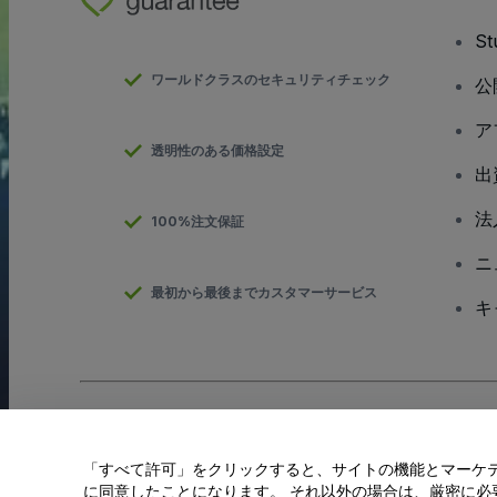
S
ワールドクラスのセキュリティチェック
公
ア
透明性のある価格設定
出
法
100%注文保証
ニ
最初から最後までカスタマーサービス
キ
Copyright; viagogo GmbH 2026
会社概要
当Webサイトを使用することで
利用規約
、
プライバシー ポリシー
、
「すべて許可」をクリックすると、サイトの機能とマーケティ
私の個人情報を共有しない/あなたのプライバシーの選択
に同意したことになります。 それ以外の場合は、厳密に必要な