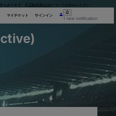
合もあります。
不正転売禁止法
についてお読みください。
り
マイチケット
サインイン
1 new notification
ctive)