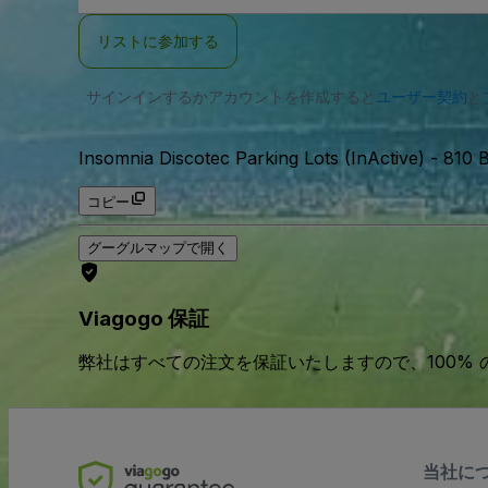
ー
ル
リストに参加する
ア
ド
レ
サインインするかアカウントを作成すると
ス
ユーザー契約
と
Insomnia Discotec Parking Lots (InActive)
-
810 
コピー
グーグルマップで開く
Viagogo 保証
弊社はすべての注文を保証いたしますので、100%
当社に