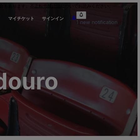
合もあります。
不正転売禁止法
についてお読みください。
り
マイチケット
サインイン
1 new notification
adouro