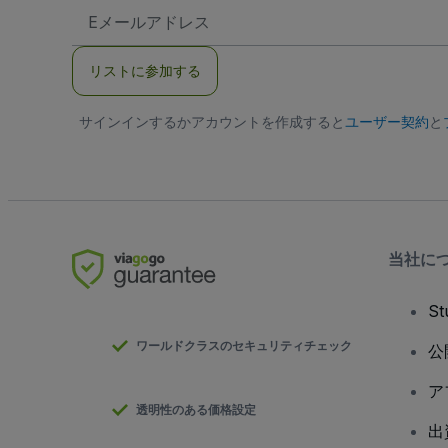
E
メ
ー
ル
リストに参加する
ア
ド
レ
サインインするかアカウントを作成すると
ス
ユーザー契約
と
当社に
S
ワールドクラスのセキュリティチェック
公
ア
透明性のある価格設定
出