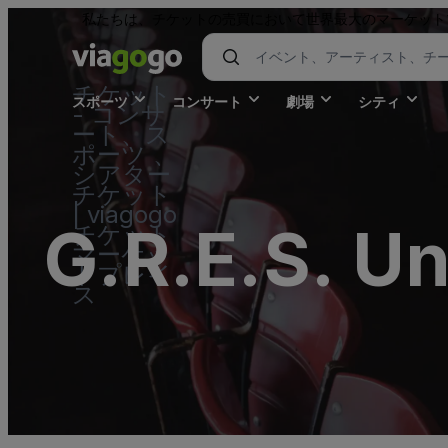
私たちは、チケットの売買において世界最大のマーケット
チケット
スポーツ
コンサート
劇場
シティ
- コンサ
ート、ス
ポーツ 、
シアター
チケット
| viagogo
G.R.E.S. U
チケット
マーケッ
トプレイ
ス