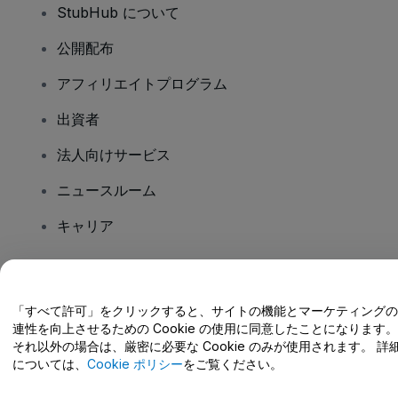
StubHub について
公開配布
アフィリエイトプログラム
出資者
法人向けサービス
ニュースルーム
キャリア
ご質問はありますか?
「すべて許可」をクリックすると、サイトの機能とマーケティングの
連性を向上させるための Cookie の使用に同意したことになります。
ヘルプセンター / こちらまでご連絡下さい
それ以外の場合は、厳密に必要な Cookie のみが使用されます。 詳
については、
Cookie ポリシー
をご覧ください。