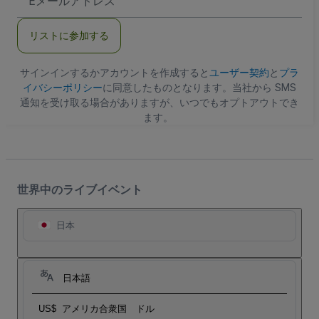
メ
ー
ル
リストに参加する
ア
ド
レ
ス
サインインするかアカウントを作成すると
ユーザー契約
と
プラ
イバシーポリシー
に同意したものとなります。当社から SMS
通知を受け取る場合がありますが、いつでもオプトアウトでき
ます。
世界中のライブイベント
日本
日本語
US$
アメリカ合衆国 ドル