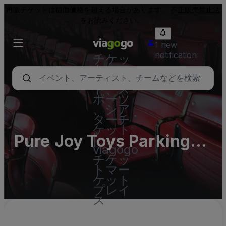
再販チケットは額面価格を超える場合があります。
不正販売禁止法
をお読みください。
1 new
notification
チケッ
ト - コ
ンサー
ト、ス
ポーツ
、シア
ターチ
ケット
Pure Joy Toys Parking
|
viagogo
Lots (InActive)
チケッ
トマー
ケット
プレイ
ス