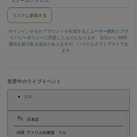
メ
ー
ル
リストに参加する
ア
ド
レ
ス
サインインするかアカウントを作成すると
ユーザー契約
と
プラ
イバシーポリシー
に同意したものとなります。当社から SMS
通知を受け取る場合がありますが、いつでもオプトアウトでき
ます。
世界中のライブイベント
日本
日本語
US$
アメリカ合衆国 ドル