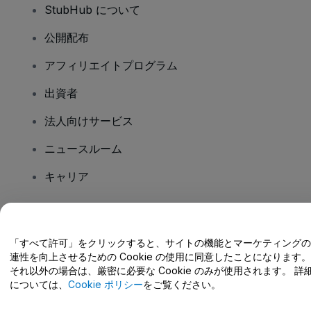
StubHub について
公開配布
アフィリエイトプログラム
出資者
法人向けサービス
ニュースルーム
キャリア
ご質問はありますか?
「すべて許可」をクリックすると、サイトの機能とマーケティングの
連性を向上させるための Cookie の使用に同意したことになります。
ヘルプセンター / こちらまでご連絡下さい
それ以外の場合は、厳密に必要な Cookie のみが使用されます。 詳
については、
Cookie ポリシー
をご覧ください。