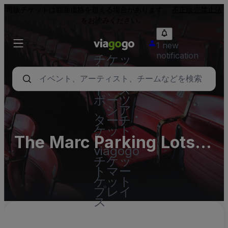
再販チケットは額面価格を超える場合があります。
不正販売禁止法
をお読みください。
1 new
notification
チケッ
ト - コ
ンサー
ト、ス
ポーツ
、シア
ターチ
ケット
The Marc Parking Lots
|
viagogo
(InActive)
チケッ
トマー
ケット
プレイ
ス