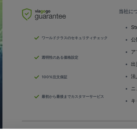
当社に
S
ワールドクラスのセキュリティチェック
公
ア
透明性のある価格設定
出
法
100%注文保証
ニ
最初から最後までカスタマーサービス
キ
Copyright; viagogo GmbH 2026
会社概要