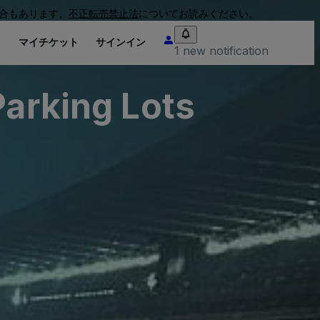
合もあります。
不正転売禁止法
についてお読みください。
り
マイチケット
サインイン
1 new notification
Parking Lots