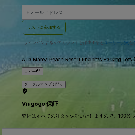
E
メ
ー
ル
リストに参加する
ア
ド
レ
サインインするかアカウントを作成すると
ス
ユーザー契約
と
Alila Marea Beach Resort Encinitas Parking Lots (
コピー
グーグルマップで開く
Viagogo 保証
弊社はすべての注文を保証いたしますので、100%