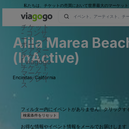
私たちは、チケットの売買において世界最大のマーケット
チケット
- コンサ
Alila Marea Beac
ート、ス
ポーツ 、
シアター
(InActive)
チケット
| viagogo
チケット
マーケッ
Encinitas, California
トプレイ
ス
フィルター内にイベントがありません。クリックす
検索条件をリセット
お得な情報やイベント情報をメールでお届けします