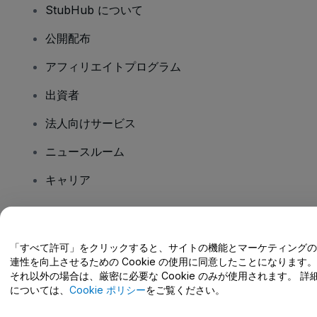
StubHub について
公開配布
アフィリエイトプログラム
出資者
法人向けサービス
ニュースルーム
キャリア
ご質問はありますか?
「すべて許可」をクリックすると、サイトの機能とマーケティングの
連性を向上させるための Cookie の使用に同意したことになります。
ヘルプセンター / こちらまでご連絡下さい
それ以外の場合は、厳密に必要な Cookie のみが使用されます。 詳
については、
Cookie ポリシー
をご覧ください。