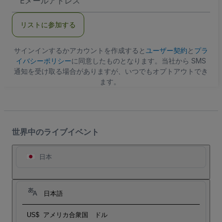
メ
ー
ル
リストに参加する
ア
ド
レ
ス
サインインするかアカウントを作成すると
ユーザー契約
と
プラ
イバシーポリシー
に同意したものとなります。当社から SMS
通知を受け取る場合がありますが、いつでもオプトアウトでき
ます。
世界中のライブイベント
日本
日本語
US$
アメリカ合衆国 ドル