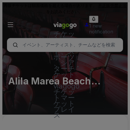
再販チケットは額面価格を超える場合があります。
不正販売禁止法
をお読みください。
1 new
notification
チケッ
ト - コ
ンサー
ト、ス
ポーツ
、シア
ターチ
ケット
Alila Marea Beach
|
viagogo
Resort Encinitas Parking
チケッ
トマー
Lots
ケット
プレイ
ス