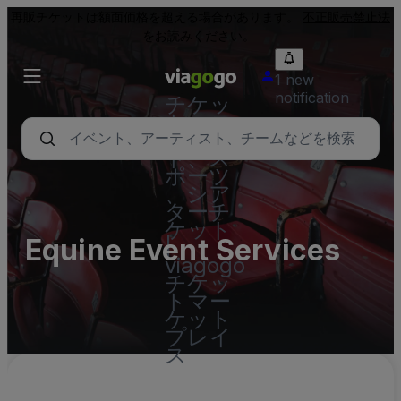
再販チケットは額面価格を超える場合があります。
不正販売禁止法
をお読みください。
1 new
notification
チケッ
ト - コ
ンサー
ト、ス
ポーツ
、シア
ターチ
ケット
Equine Event Services
|
viagogo
チケッ
トマー
ケット
プレイ
ス