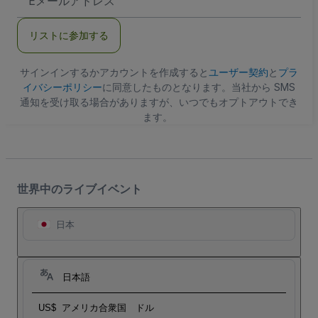
メ
ー
ル
リストに参加する
ア
ド
レ
ス
サインインするかアカウントを作成すると
ユーザー契約
と
プラ
イバシーポリシー
に同意したものとなります。当社から SMS
通知を受け取る場合がありますが、いつでもオプトアウトでき
ます。
世界中のライブイベント
日本
日本語
US$
アメリカ合衆国 ドル