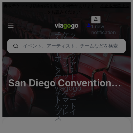
再販チケットは額面価格を超える場合があります。
不正販売禁止法
をお読みください。
1 new
notification
チケッ
ト - コ
ンサー
ト、ス
ポーツ
、シア
ターチ
ケット
San Diego Convention
|
viagogo
Center Parking Lots
チケッ
トマー
ケット
プレイ
ス