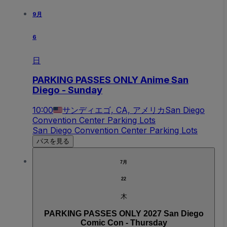
9月
6
日
PARKING PASSES ONLY Anime San
Diego - Sunday
10:00
サンディエゴ, CA, アメリカ
San Diego
Convention Center Parking Lots
San Diego Convention Center Parking Lots
パスを見る
7月
22
木
PARKING PASSES ONLY 2027 San Diego
Comic Con - Thursday