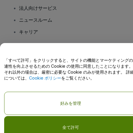
法人向けサービス
ニュースルーム
キャリア
ご質問はありますか?
「すべて許可」をクリックすると、サイトの機能とマーケティングの
連性を向上させるための Cookie の使用に同意したことになります。
ヘルプセンター / こちらまでご連絡下さい
それ以外の場合は、厳密に必要な Cookie のみが使用されます。 詳
については、
Cookie ポリシー
をご覧ください。
Copyright; viagogo GmbH 2026
会社概要
好みを管理
当Webサイトを使用することで
利用規約
、
プライバシー ポリシー
、
Cookieポリシー
、
モバイルプライバシーポリシー
に同意したものとしま
す。
私の個人情報を共有しない/あなたのプライバシーの選択
全て許可