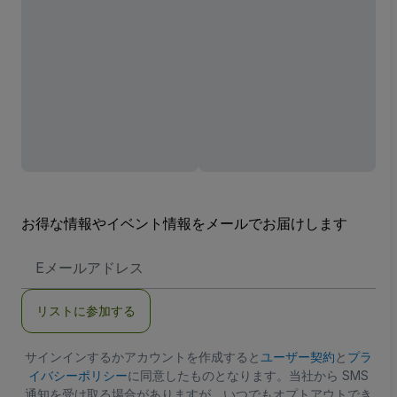
お得な情報やイベント情報をメールでお届けします
E
メ
ー
ル
リストに参加する
ア
ド
レ
ス
サインインするかアカウントを作成すると
ユーザー契約
と
プラ
イバシーポリシー
に同意したものとなります。当社から SMS
通知を受け取る場合がありますが、いつでもオプトアウトでき