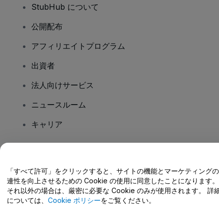
StubHub について
公開配布
アフィリエイトプログラム
出資者
法人向けサービス
ニュースルーム
キャリア
ご質問はありますか?
「すべて許可」をクリックすると、サイトの機能とマーケティングの
連性を向上させるための Cookie の使用に同意したことになります。
ヘルプセンター / こちらまでご連絡下さい
それ以外の場合は、厳密に必要な Cookie のみが使用されます。 詳
については、
Cookie ポリシー
をご覧ください。