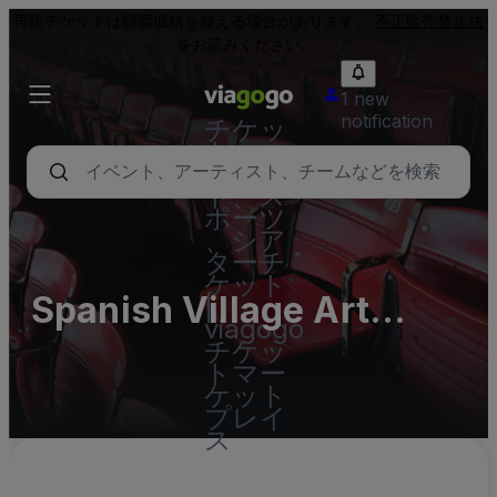
再販チケットは額面価格を超える場合があります。
不正販売禁止法
をお読みください。
1 new
notification
チケッ
ト - コ
ンサー
ト、ス
ポーツ
、シア
ターチ
ケット
Spanish Village Art
|
viagogo
Center
チケッ
トマー
ケット
プレイ
ス