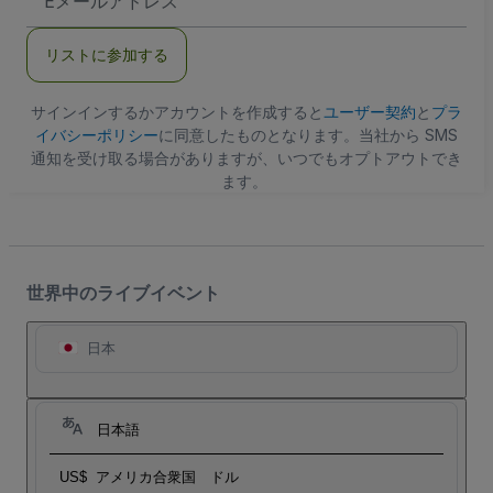
メ
ー
ル
リストに参加する
ア
ド
レ
ス
サインインするかアカウントを作成すると
ユーザー契約
と
プラ
イバシーポリシー
に同意したものとなります。当社から SMS
通知を受け取る場合がありますが、いつでもオプトアウトでき
ます。
世界中のライブイベント
日本
日本語
US$
アメリカ合衆国 ドル