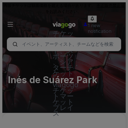
再販チケットは額面価格を超える場合があります。
不正販売禁止法
をお読みください。
1 new
notification
チケッ
ト - コ
ンサー
ト、ス
ポーツ
、シア
ターチ
ケット
Inés de Suárez Park
|
viagogo
チケッ
トマー
ケット
プレイ
ス