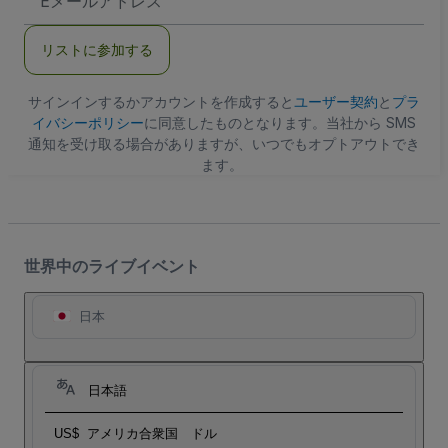
メ
ー
ル
リストに参加する
ア
ド
レ
ス
サインインするかアカウントを作成すると
ユーザー契約
と
プラ
イバシーポリシー
に同意したものとなります。当社から SMS
通知を受け取る場合がありますが、いつでもオプトアウトでき
ます。
世界中のライブイベント
日本
日本語
US$
アメリカ合衆国 ドル