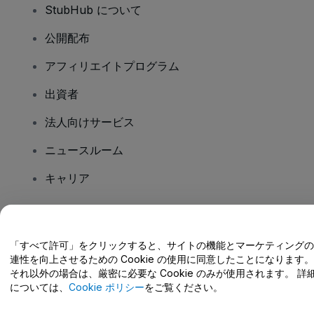
StubHub について
公開配布
アフィリエイトプログラム
出資者
法人向けサービス
ニュースルーム
キャリア
ご質問はありますか?
「すべて許可」をクリックすると、サイトの機能とマーケティングの
連性を向上させるための Cookie の使用に同意したことになります。
ヘルプセンター / こちらまでご連絡下さい
それ以外の場合は、厳密に必要な Cookie のみが使用されます。 詳
については、
Cookie ポリシー
をご覧ください。