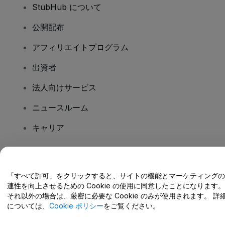
StubHub について
公開配布
アフィリエイトプログラム
出資者
法人向けサービス
ニュースルーム
キャリア
ご質問はありますか?
「すべて許可」をクリックすると、サイトの機能とマーケティングの
連性を向上させるための Cookie の使用に同意したことになります。
ヘルプセンター / こちらまでご連絡下さい
それ以外の場合は、厳密に必要な Cookie のみが使用されます。 詳
については、
Cookie ポリシー
をご覧ください。