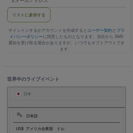
メ
ー
ル
リストに参加する
ア
ド
レ
ス
サインインするかアカウントを作成すると
ユーザー契約
と
プラ
イバシーポリシー
に同意したものとなります。当社から SMS
通知を受け取る場合がありますが、いつでもオプトアウトでき
ます。
世界中のライブイベント
日本
日本語
US$
アメリカ合衆国 ドル