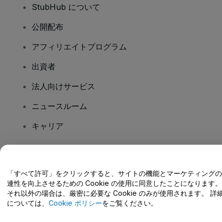
StubHub について
公開配布
アフィリエイトプログラム
出資者
法人向けサービス
ニュースルーム
キャリア
ご質問はありますか?
「すべて許可」をクリックすると、サイトの機能とマーケティングの
連性を向上させるための Cookie の使用に同意したことになります。
ヘルプセンター / こちらまでご連絡下さい
それ以外の場合は、厳密に必要な Cookie のみが使用されます。 詳
については、
Cookie ポリシー
をご覧ください。