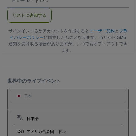
メ
ー
ル
リストに参加する
ア
ド
レ
ス
サインインするかアカウントを作成すると
ユーザー契約
と
プラ
イバシーポリシー
に同意したものとなります。当社から SMS
通知を受け取る場合がありますが、いつでもオプトアウトでき
ます。
世界中のライブイベント
日本
日本語
US$
アメリカ合衆国 ドル