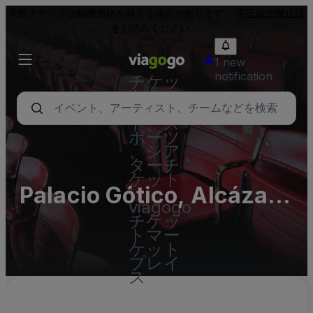
再販チケットは額面価格を超える場合があります。
不正販売禁止法
をお読みください。
1 new
notification
チケッ
ト - コ
ンサー
ト、ス
ポーツ
、シア
ターチ
ケット
Palacio Gótico, Alcázar
|
viagogo
de Sevilla
チケッ
トマー
ケット
プレイ
ス