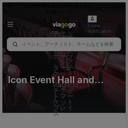
再販チケットは額面価格を超える場合があります。
不正販売禁止法
をお読みください。
1 new
notification
チケッ
ト - コ
ンサー
ト、ス
ポーツ
、シア
ターチ
ケット
Icon Event Hall and
|
viagogo
Lounge Parking Lots
チケッ
トマー
(InActive)
ケット
プレイ
ス