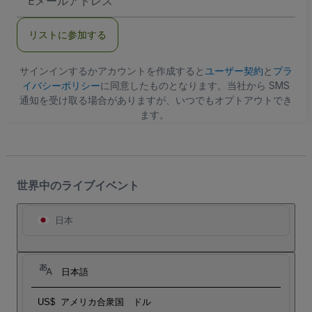
メ
ー
ル
リストに参加する
ア
ド
レ
ス
サインインするかアカウントを作成すると
ユーザー契約
と
プラ
イバシーポリシー
に同意したものとなります。当社から SMS
通知を受け取る場合がありますが、いつでもオプトアウトでき
ます。
世界中のライブイベント
日本
日本語
US$
アメリカ合衆国 ドル