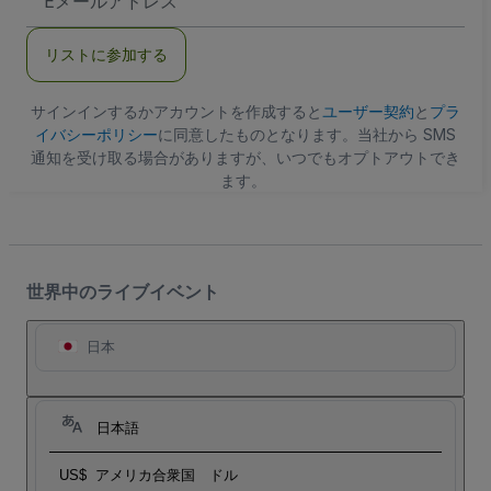
メ
ー
ル
リストに参加する
ア
ド
レ
ス
サインインするかアカウントを作成すると
ユーザー契約
と
プラ
イバシーポリシー
に同意したものとなります。当社から SMS
通知を受け取る場合がありますが、いつでもオプトアウトでき
ます。
世界中のライブイベント
日本
日本語
US$
アメリカ合衆国 ドル