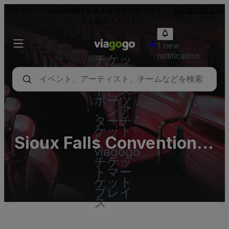
再販チケットは額面価格を超える場合があります。
不正販売禁止法
をお読みください。
1 new
notification
チケッ
ト - コ
ンサー
ト、ス
ポーツ
、シア
ターチ
ケット
Sioux Falls Convention
|
viagogo
Center
チケッ
トマー
ケット
プレイ
ス