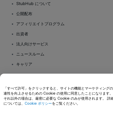
StubHub について
公開配布
アフィリエイトプログラム
出資者
法人向けサービス
ニュースルーム
キャリア
ご質問はありますか?
「すべて許可」をクリックすると、サイトの機能とマーケティングの
連性を向上させるための Cookie の使用に同意したことになります。
ヘルプセンター / こちらまでご連絡下さい
それ以外の場合は、厳密に必要な Cookie のみが使用されます。 詳
については、
Cookie ポリシー
をご覧ください。