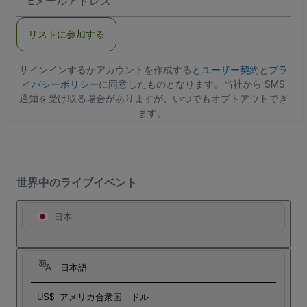
メ
ー
ル
リストに参加する
ア
ド
レ
ス
サインインするかアカウントを作成すると
ユーザー契約
と
プラ
イバシーポリシー
に同意したものとなります。当社から SMS
通知を受け取る場合がありますが、いつでもオプトアウトでき
ます。
世界中のライブイベント
日本
日本語
US$
アメリカ合衆国 ドル