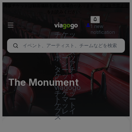
再販チケットは額面価格を超える場合があります。
不正販売禁止法
をお読みください。
1 new
notification
チケッ
ト - コ
ンサー
ト、ス
ポーツ
、シア
ターチ
ケット
The Monument
|
viagogo
チケッ
トマー
ケット
プレイ
ス