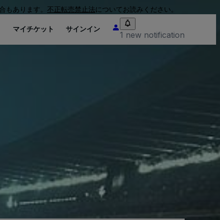
合もあります。
不正転売禁止法
についてお読みください。
り
マイチケット
サインイン
1 new notification