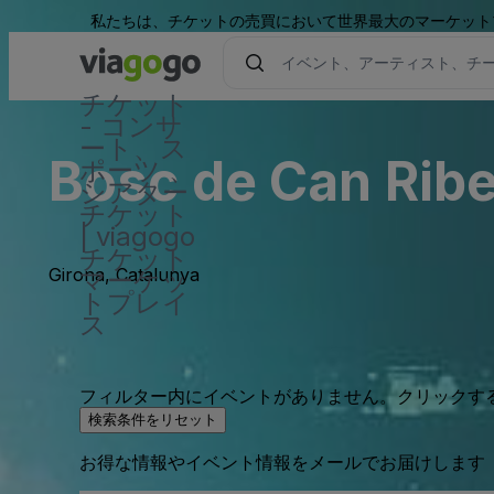
私たちは、チケットの売買において世界最大のマーケット
チケット
- コンサ
ート、ス
Bosc de Can Rib
ポーツ 、
シアター
チケット
| viagogo
チケット
Girona, Catalunya
マーケッ
トプレイ
ス
フィルター内にイベントがありません。クリックす
検索条件をリセット
お得な情報やイベント情報をメールでお届けします