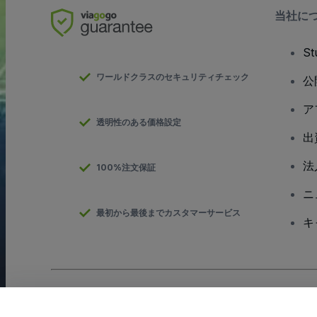
当社に
S
ワールドクラスのセキュリティチェック
公
ア
透明性のある価格設定
出
法
100%注文保証
ニ
最初から最後までカスタマーサービス
キ
Copyright; viagogo GmbH 2026
会社概要
当Webサイトを使用することで
利用規約
、
プライバシー ポリシー
、