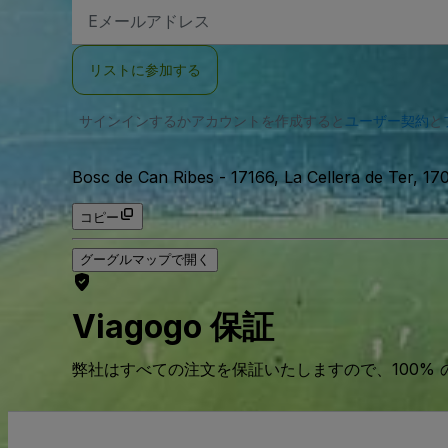
E
メ
ー
ル
リストに参加する
ア
ド
レ
サインインするかアカウントを作成すると
ス
ユーザー契約
と
Bosc de Can Ribes
-
17166, La Cellera de Ter, 
コピー
グーグルマップで開く
Viagogo 保証
弊社はすべての注文を保証いたしますので、100%