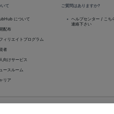
ついて
ご質問はありますか?
tubHub について
ヘルプセンター / こち
連絡下さい
開配布
フィリエイトプログラム
資者
人向けサービス
ュースルーム
ャリア
Cookieポリシー
、
モバイルプライバシーポリシー
に同意したものとします。