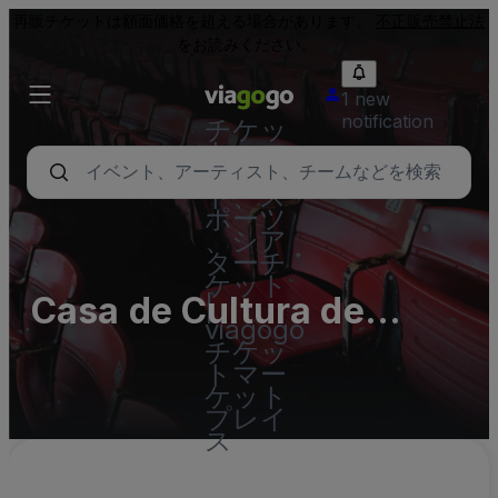
再販チケットは額面価格を超える場合があります。
不正販売禁止法
をお読みください。
1 new
notification
チケッ
ト - コ
ンサー
ト、ス
ポーツ
、シア
ターチ
ケット
Casa de Cultura de
|
viagogo
Torrelavega
チケッ
トマー
ケット
プレイ
ス