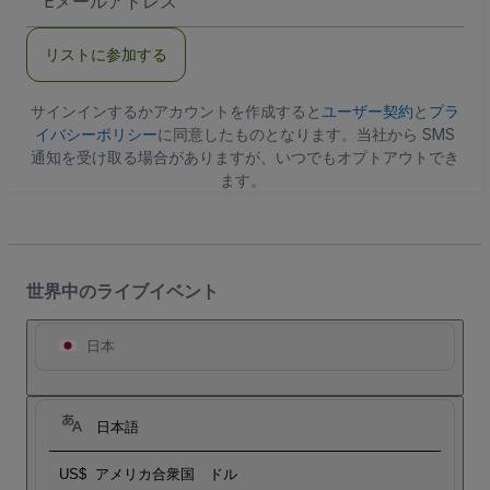
メ
ー
ル
リストに参加する
ア
ド
レ
ス
サインインするかアカウントを作成すると
ユーザー契約
と
プラ
イバシーポリシー
に同意したものとなります。当社から SMS
通知を受け取る場合がありますが、いつでもオプトアウトでき
ます。
世界中のライブイベント
日本
日本語
US$
アメリカ合衆国 ドル