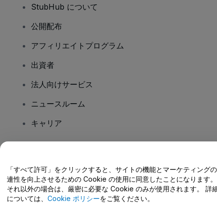
StubHub について
公開配布
アフィリエイトプログラム
出資者
法人向けサービス
ニュースルーム
キャリア
ご質問はありますか?
「すべて許可」をクリックすると、サイトの機能とマーケティングの
連性を向上させるための Cookie の使用に同意したことになります。
ヘルプセンター / こちらまでご連絡下さい
それ以外の場合は、厳密に必要な Cookie のみが使用されます。 詳
については、
Cookie ポリシー
をご覧ください。