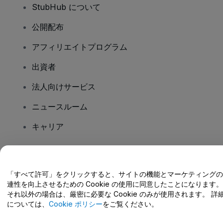
StubHub について
公開配布
アフィリエイトプログラム
出資者
法人向けサービス
ニュースルーム
キャリア
ご質問はありますか?
「すべて許可」をクリックすると、サイトの機能とマーケティングの
連性を向上させるための Cookie の使用に同意したことになります。
ヘルプセンター / こちらまでご連絡下さい
それ以外の場合は、厳密に必要な Cookie のみが使用されます。 詳
については、
Cookie ポリシー
をご覧ください。