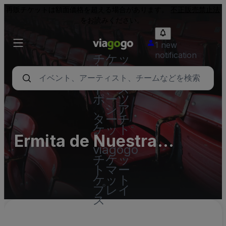
再販チケットは額面価格を超える場合があります。
不正販売禁止法
をお読みください。
1 new
notification
チケッ
ト - コ
ンサー
ト、ス
ポーツ
、シア
ターチ
ケット
Ermita de Nuestra
|
viagogo
Señora de Las Naves
チケッ
トマー
ケット
プレイ
ス