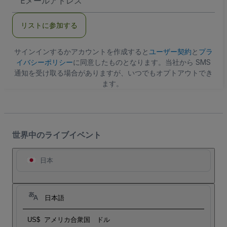
メ
ー
ル
リストに参加する
ア
ド
レ
ス
サインインするかアカウントを作成すると
ユーザー契約
と
プラ
イバシーポリシー
に同意したものとなります。当社から SMS
通知を受け取る場合がありますが、いつでもオプトアウトでき
ます。
世界中のライブイベント
日本
日本語
US$
アメリカ合衆国 ドル