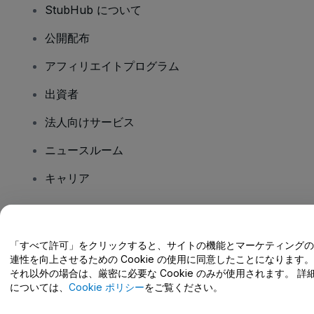
StubHub について
公開配布
アフィリエイトプログラム
出資者
法人向けサービス
ニュースルーム
キャリア
ご質問はありますか?
「すべて許可」をクリックすると、サイトの機能とマーケティングの
連性を向上させるための Cookie の使用に同意したことになります。
ヘルプセンター / こちらまでご連絡下さい
それ以外の場合は、厳密に必要な Cookie のみが使用されます。 詳
については、
Cookie ポリシー
をご覧ください。