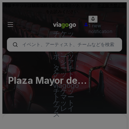
再販チケットは額面価格を超える場合があります。
不正販売禁止法
をお読みください。
1 new
notification
チケッ
ト - コ
ンサー
ト、ス
ポーツ
、シア
ターチ
ケット
Plaza Mayor de
|
viagogo
Valladolid
チケッ
トマー
ケット
プレイ
ス