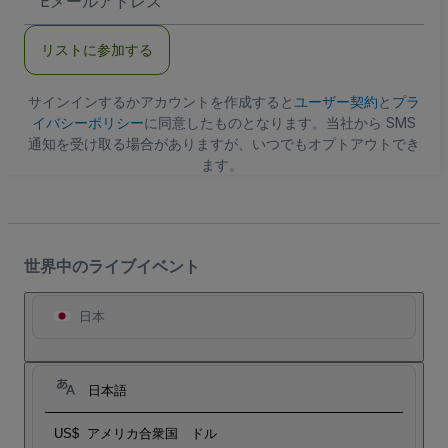
メ
ー
ル
リストに参加する
ア
ド
レ
ス
サインインするかアカウントを作成すると
ユーザー契約
と
プラ
イバシーポリシー
に同意したものとなります。当社から SMS
通知を受け取る場合がありますが、いつでもオプトアウトでき
ます。
世界中のライブイベント
日本
日本語
US$
アメリカ合衆国 ドル