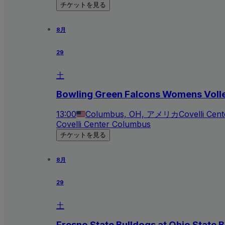
チケットを見る
8月
29
土
Bowling Green Falcons Womens Volle
13:00
Columbus, OH, アメリカ
Covelli Cen
Covelli Center Columbus
チケットを見る
8月
29
土
Fresno State Bulldogs at Ohio State