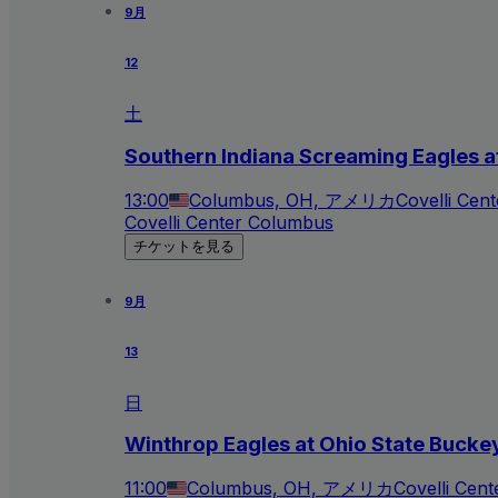
9月
12
土
Southern Indiana Screaming Eagles a
13:00
Columbus, OH, アメリカ
Covelli Cen
Covelli Center Columbus
チケットを見る
9月
13
日
Winthrop Eagles at Ohio State Bucke
11:00
Columbus, OH, アメリカ
Covelli Cen