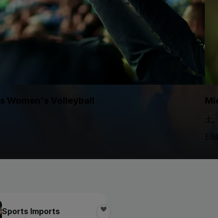
ks Women's Volleyball
Mi
土,
Ell
Sports Imports