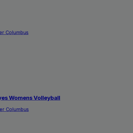
ter Columbus
eyes Womens Volleyball
ter Columbus