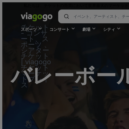
私たちは、チケットの売買において世界最大のマーケット
チケット
スポーツ
コンサート
劇場
シティ
- コンサ
ート、ス
ポーツ 、
シアター
チケット
| viagogo
バレーボー
チケット
マーケッ
トプレイ
ス