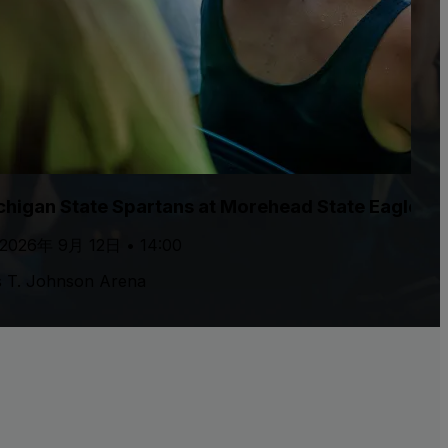
chigan State Spartans at Morehead State Eagles 
 2026年 9月 12日 • 14:00
is T. Johnson Arena