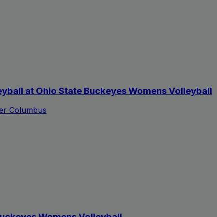
yball at Ohio State Buckeyes Womens Volleyball
ter Columbus
 Buckeyes Womens Volleyball