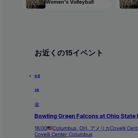
Women's Volleyball
お近くの15イベント
8月
28
金
Bowling Green Falcons at Ohio Stat
18:00
Columbus, OH, アメリカ
Covelli Cen
Covelli Center Columbus