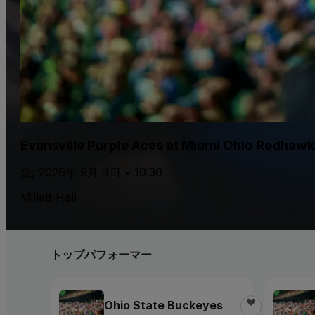
Evansville Purple Aces at Miami Ohio Redhaw
金, 2026年 9月 4日 • 10:30
Millett Hall
トップパフォーマー
Ohio State Buckeyes