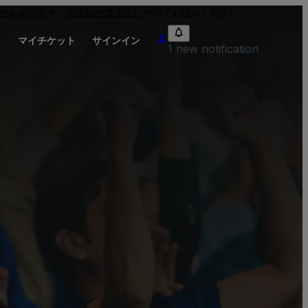
合もあります。
不正転売禁止法
についてお読みください。
り
マイチケット
サインイン
1 new notification