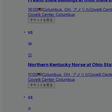
16:00
Columbus, OH, アメリカ
Covelli Cen
Covelli Center Columbus
チケットを見る
8月
30
日
Northern Kentucky Norse at Ohio St
11:00
Columbus, OH, アメリカ
Covelli Cen
Covelli Center Columbus
チケットを見る
9月
11