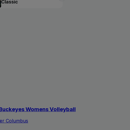
Classic
e Buckeyes Womens Volleyball
ter Columbus