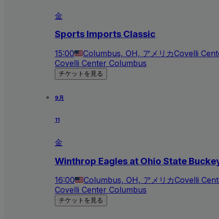
金
Sports Imports Classic
15:00
Columbus, OH, アメリカ
Covelli Cen
Covelli Center Columbus
チケットを見る
9月
11
金
Winthrop Eagles at Ohio State Buck
16:00
Columbus, OH, アメリカ
Covelli Cen
Covelli Center Columbus
チケットを見る