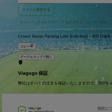
ー
ル
リストに参加する
ア
ド
レ
サインインするかアカウントを作成すると
ス
ユーザー契約
と
Crown Room Parking Lots (InActive)
-
601 Clark
コピー
グーグルマップで開く
Viagogo 保証
弊社はすべての注文を保証いたしますので、100%
当社に