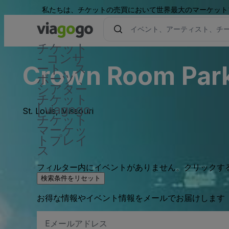
私たちは、チケットの売買において世界最大のマーケット
チケット
- コンサ
Crown Room Parki
ート、ス
ポーツ 、
シアター
チケット
| viagogo
St. Louis, Missouri
チケット
マーケッ
トプレイ
ス
フィルター内にイベントがありません。クリックす
検索条件をリセット
お得な情報やイベント情報をメールでお届けします
E
メ