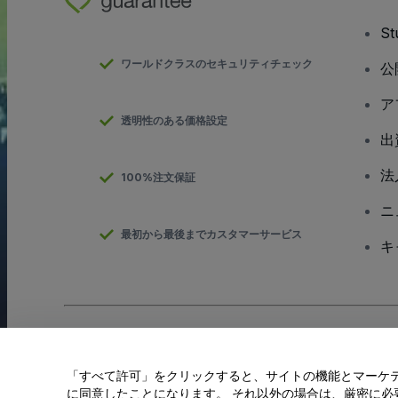
S
ワールドクラスのセキュリティチェック
公
ア
透明性のある価格設定
出
法
100%注文保証
ニ
最初から最後までカスタマーサービス
キ
Copyright; viagogo GmbH 2026
会社概要
当Webサイトを使用することで
利用規約
、
プライバシー ポリシー
、
「すべて許可」をクリックすると、サイトの機能とマーケティ
私の個人情報を共有しない/あなたのプライバシーの選択
に同意したことになります。 それ以外の場合は、厳密に必要な