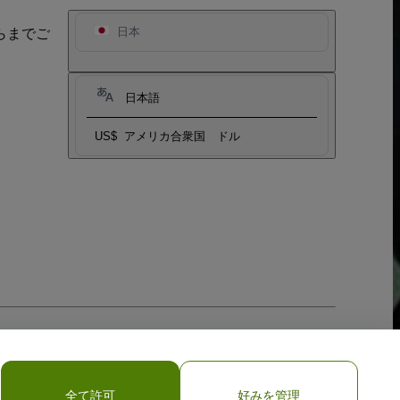
らまでご
日本
日本語
US$
アメリカ合衆国 ドル
全て許可
好みを管理