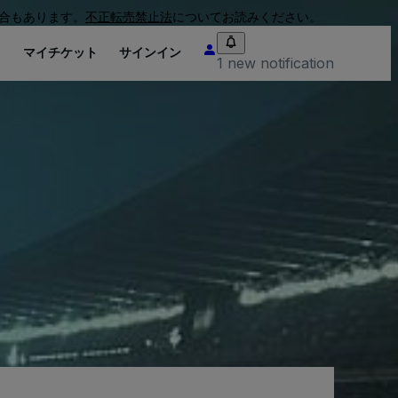
合もあります。
不正転売禁止法
についてお読みください。
り
マイチケット
サインイン
1 new notification