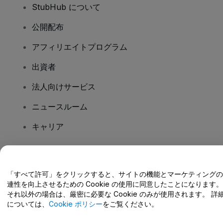
StubHub について
公開配布
アフィリエイトプログラム
出資者
法人向けサービス
ニュースルーム
キャリア
ご質問はありますか?
「すべて許可」をクリックすると、サイトの機能とマーケティングの
連性を向上させるための Cookie の使用に同意したことになります。
ヘルプセンター / こちらまでご連絡下さい
それ以外の場合は、厳密に必要な Cookie のみが使用されます。 詳
については、
Cookie ポリシー
をご覧ください。