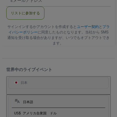
メ
ー
ル
リストに参加する
ア
ド
レ
ス
サインインするかアカウントを作成すると
ユーザー契約
と
プラ
イバシーポリシー
に同意したものとなります。当社から SMS
通知を受け取る場合がありますが、いつでもオプトアウトでき
ます。
世界中のライブイベント
日本
日本語
US$
アメリカ合衆国 ドル