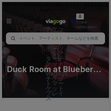
再販チケットは額面価格を超える場合があります。
不正販売禁止法
をお読みください。
1 new
notification
チケッ
ト - コ
ンサー
ト、ス
ポーツ
、シア
ターチ
ケット
Duck Room at Blueberry
|
viagogo
Hill Parking Lots
チケッ
トマー
(InActive)
ケット
プレイ
ス