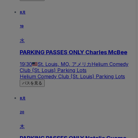
8月
19
水
PARKING PASSES ONLY Charles McBee
19:30
St. Louis, MO, アメリカ
Helium Comedy
Club (St. Louis) Parking Lots
Helium Comedy Club (St. Louis) Parking Lots
パスを見る
8月
20
木