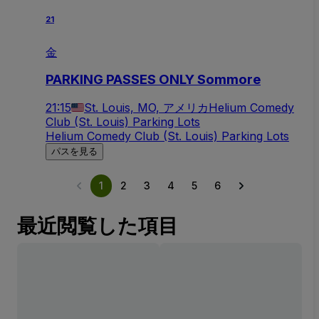
21
金
PARKING PASSES ONLY Sommore
21:15
St. Louis, MO, アメリカ
Helium Comedy
Club (St. Louis) Parking Lots
Helium Comedy Club (St. Louis) Parking Lots
パスを見る
1
2
3
4
5
6
最近閲覧した項目