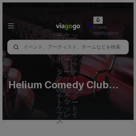
再販チケットは額面価格を超える場合があります。
不正販売禁止法
をお読みください。
1 new
notification
チケッ
ト - コ
ンサー
ト、ス
ポーツ
、シア
ターチ
ケット
Helium Comedy Club
|
viagogo
(St. Louis) Parking Lots
チケッ
トマー
ケット
プレイ
ス