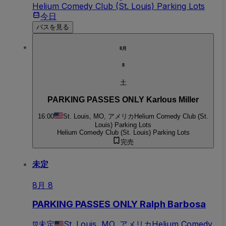
Helium Comedy Club (St. Louis) Parking Lots
今日
パスを見る
8月
8
土
PARKING PASSES ONLY Karlous Miller
16:00
St. Louis, MO, アメリカ
Helium Comedy Club (St.
Louis) Parking Lots
Helium Comedy Club (St. Louis) Parking Lots
完売
未定
8月 8
PARKING PASSES ONLY Ralph Barbosa
未定
St. Louis, MO, アメリカ
Helium Comedy