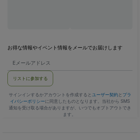
お得な情報やイベント情報をメールでお届けします
E
メ
ー
ル
リストに参加する
ア
ド
レ
ス
サインインするかアカウントを作成すると
ユーザー契約
と
プラ
イバシーポリシー
に同意したものとなります。当社から SMS
通知を受け取る場合がありますが、いつでもオプトアウトでき
ます。