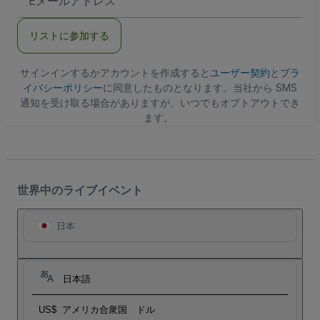
メ
ー
ル
リストに参加する
ア
ド
レ
ス
サインインするかアカウントを作成すると
ユーザー契約
と
プラ
イバシーポリシー
に同意したものとなります。当社から SMS
通知を受け取る場合がありますが、いつでもオプトアウトでき
ます。
世界中のライブイベント
日本
日本語
US$
アメリカ合衆国 ドル