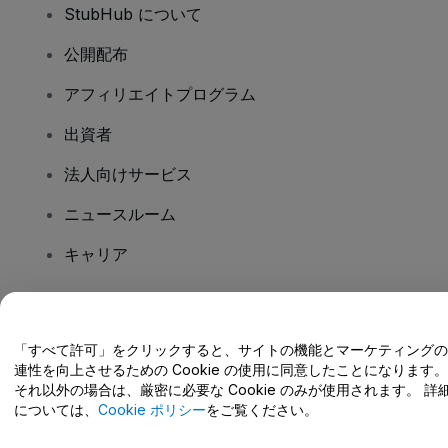
StubHub について
公開配布
アフィリエイトプログラム
出資者
法人向けサービス
ニュースルーム
キャリア
ご質問はありますか?
「すべて許可」をクリックすると、サイトの機能とマーケティングの
連性を向上させるための Cookie の使用に同意したことになります。
ヘルプセンター / こちらまでご連絡下さい
それ以外の場合は、厳密に必要な Cookie のみが使用されます。 詳
については、
Cookie ポリシー
をご覧ください。