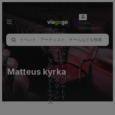
再販チケットは額面価格を超える場合があります。
不正販売禁止法
をお読みください。
1 new
notification
チケッ
ト - コ
ンサー
ト、ス
ポーツ
、シア
ターチ
ケット
Matteus kyrka
|
viagogo
チケッ
トマー
ケット
プレイ
ス