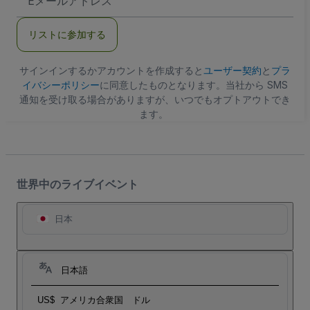
メ
ー
ル
リストに参加する
ア
ド
レ
ス
サインインするかアカウントを作成すると
ユーザー契約
と
プラ
イバシーポリシー
に同意したものとなります。当社から SMS
通知を受け取る場合がありますが、いつでもオプトアウトでき
ます。
世界中のライブイベント
日本
日本語
US$
アメリカ合衆国 ドル