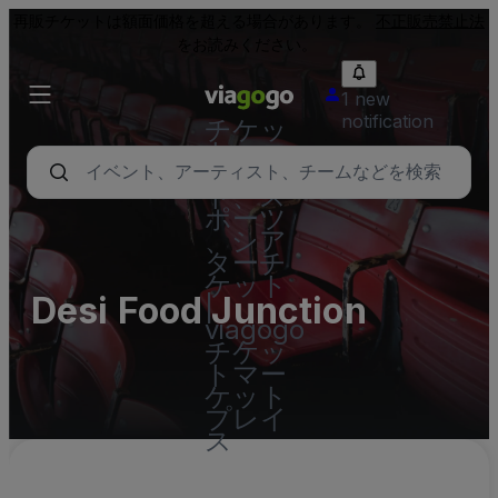
再販チケットは額面価格を超える場合があります。
不正販売禁止法
をお読みください。
1 new
notification
チケッ
ト - コ
ンサー
ト、ス
ポーツ
、シア
ターチ
ケット
Desi Food Junction
|
viagogo
チケッ
トマー
ケット
プレイ
ス