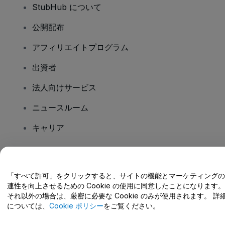
StubHub について
公開配布
アフィリエイトプログラム
出資者
法人向けサービス
ニュースルーム
キャリア
ご質問はありますか?
「すべて許可」をクリックすると、サイトの機能とマーケティングの
連性を向上させるための Cookie の使用に同意したことになります。
ヘルプセンター / こちらまでご連絡下さい
それ以外の場合は、厳密に必要な Cookie のみが使用されます。 詳
については、
Cookie ポリシー
をご覧ください。