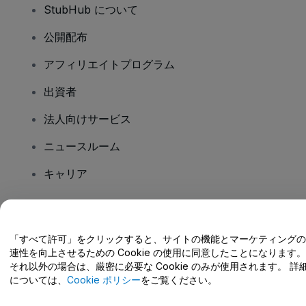
StubHub について
公開配布
アフィリエイトプログラム
出資者
法人向けサービス
ニュースルーム
キャリア
ご質問はありますか?
「すべて許可」をクリックすると、サイトの機能とマーケティングの
連性を向上させるための Cookie の使用に同意したことになります。
ヘルプセンター / こちらまでご連絡下さい
それ以外の場合は、厳密に必要な Cookie のみが使用されます。 詳
については、
Cookie ポリシー
をご覧ください。