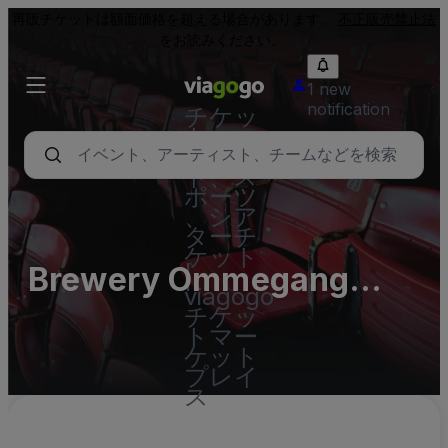
再販チケットは額面価格を超える場合があります。
不正販売禁止法
をお読みください。
1 new
notification
チケッ
ト - コ
ンサー
ト、ス
ポーツ
、シア
ターチ
ケット
Brewery Ommegang
|
viagogo
Parking Lots (InActive)
チケッ
トマー
ケット
プレイ
ス