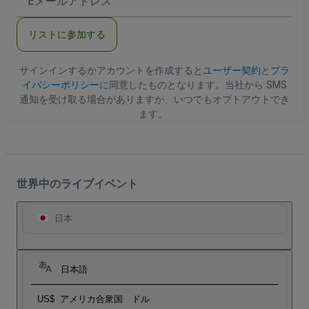
メ
ー
ル
リストに参加する
ア
ド
レ
ス
サインインするかアカウントを作成すると
ユーザー契約
と
プラ
イバシーポリシー
に同意したものとなります。当社から SMS
通知を受け取る場合がありますが、いつでもオプトアウトでき
ます。
世界中のライブイベント
日本
日本語
US$
アメリカ合衆国 ドル