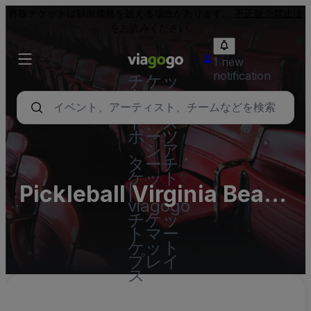
再販チケットは額面価格を超える場合があります。
不正販売禁止法
をお読みください。
1 new
notification
チケッ
ト - コ
ンサー
ト、ス
ポーツ
、シア
ターチ
ケット
Pickleball Virginia Beach
|
viagogo
Parking Lots (InActive)
チケッ
トマー
ケット
プレイ
ス