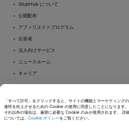
StubHub について
公開配布
アフィリエイトプログラム
出資者
法人向けサービス
ニュースルーム
キャリア
ご質問はありますか?
「すべて許可」をクリックすると、サイトの機能とマーケティングの
連性を向上させるための Cookie の使用に同意したことになります。
ヘルプセンター / こちらまでご連絡下さい
それ以外の場合は、厳密に必要な Cookie のみが使用されます。 詳
については、
Cookie ポリシー
をご覧ください。