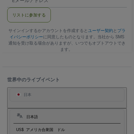
メ
ー
ル
リストに参加する
ア
ド
レ
ス
サインインするかアカウントを作成すると
ユーザー契約
と
プラ
イバシーポリシー
に同意したものとなります。当社から SMS
通知を受け取る場合がありますが、いつでもオプトアウトでき
ます。
世界中のライブイベント
日本
日本語
US$
アメリカ合衆国 ドル