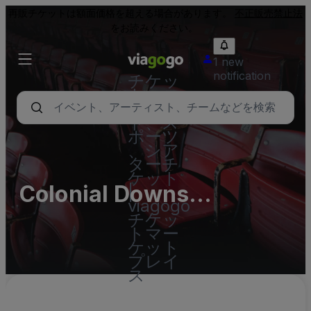
再販チケットは額面価格を超える場合があります。
不正販売禁止法
をお読みください。
1 new
notification
チケッ
ト - コ
ンサー
ト、ス
ポーツ
、シア
ターチ
ケット
Colonial Downs
|
viagogo
Racetrack Parking Lots
チケッ
トマー
(InActive)
ケット
プレイ
ス