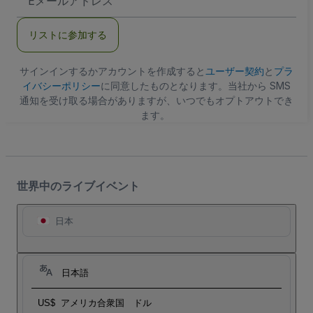
メ
ー
ル
リストに参加する
ア
ド
レ
ス
サインインするかアカウントを作成すると
ユーザー契約
と
プラ
イバシーポリシー
に同意したものとなります。当社から SMS
通知を受け取る場合がありますが、いつでもオプトアウトでき
ます。
世界中のライブイベント
日本
日本語
US$
アメリカ合衆国 ドル