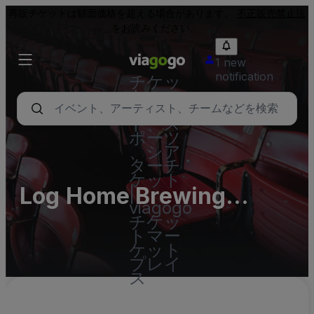
再販チケットは額面価格を超える場合があります。
不正販売禁止法
をお読みください。
1 new
notification
チケッ
ト - コ
ンサー
ト、ス
ポーツ
、シア
ターチ
ケット
Log Home Brewing
|
viagogo
Company Parking Lots
チケッ
トマー
(InActive)
ケット
プレイ
ス