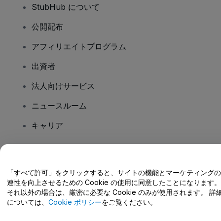
StubHub について
公開配布
アフィリエイトプログラム
出資者
法人向けサービス
ニュースルーム
キャリア
ご質問はありますか?
「すべて許可」をクリックすると、サイトの機能とマーケティングの
連性を向上させるための Cookie の使用に同意したことになります。
ヘルプセンター / こちらまでご連絡下さい
それ以外の場合は、厳密に必要な Cookie のみが使用されます。 詳
については、
Cookie ポリシー
をご覧ください。