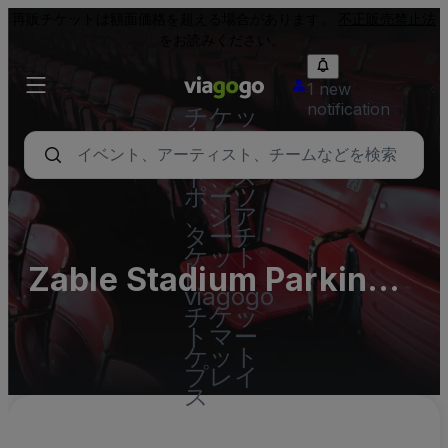
再販チケットは額面価格を超える場合があります。
不正販売禁止法
をお読みください。
1 new
notification
チケッ
ト - コ
ンサー
ト、ス
ポーツ
、シア
ターチ
ケット
Zable Stadium Parking
|
viagogo
Lots (InActive)
チケッ
トマー
ケット
プレイ
ス