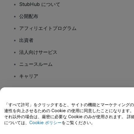
StubHub について
公開配布
アフィリエイトプログラム
出資者
法人向けサービス
ニュースルーム
キャリア
ご質問はありますか?
「すべて許可」をクリックすると、サイトの機能とマーケティングの
連性を向上させるための Cookie の使用に同意したことになります。
ヘルプセンター / こちらまでご連絡下さい
それ以外の場合は、厳密に必要な Cookie のみが使用されます。 詳
については、
Cookie ポリシー
をご覧ください。