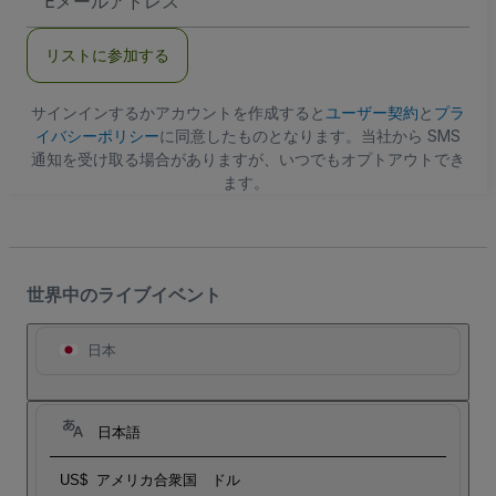
メ
ー
ル
リストに参加する
ア
ド
レ
ス
サインインするかアカウントを作成すると
ユーザー契約
と
プラ
イバシーポリシー
に同意したものとなります。当社から SMS
通知を受け取る場合がありますが、いつでもオプトアウトでき
ます。
世界中のライブイベント
日本
日本語
US$
アメリカ合衆国 ドル