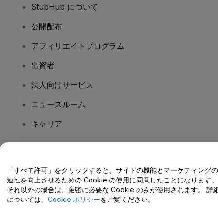
StubHub について
公開配布
アフィリエイトプログラム
出資者
法人向けサービス
ニュースルーム
キャリア
ご質問はありますか?
「すべて許可」をクリックすると、サイトの機能とマーケティングの
連性を向上させるための Cookie の使用に同意したことになります。
ヘルプセンター / こちらまでご連絡下さい
それ以外の場合は、厳密に必要な Cookie のみが使用されます。 詳
については、
Cookie ポリシー
をご覧ください。