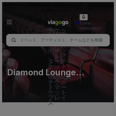
再販チケットは額面価格を超える場合があります。
不正販売禁止法
をお読みください。
1 new
notification
チケッ
ト - コ
ンサー
ト、ス
ポーツ
、シア
ターチ
ケット
Diamond Lounge
|
viagogo
Parking Lots (InActive)
チケッ
トマー
ケット
プレイ
ス