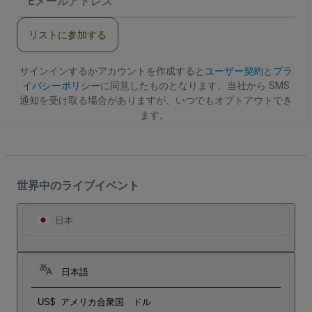
メ
ー
ル
リストに参加する
ア
ド
レ
ス
サインインするかアカウントを作成すると
ユーザー契約
と
プラ
イバシーポリシー
に同意したものとなります。当社から SMS
通知を受け取る場合がありますが、いつでもオプトアウトでき
ます。
世界中のライブイベント
日本
日本語
US$
アメリカ合衆国 ドル