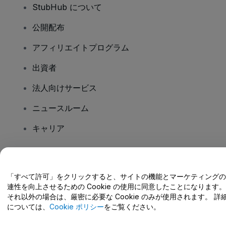
StubHub について
公開配布
アフィリエイトプログラム
出資者
法人向けサービス
ニュースルーム
キャリア
ご質問はありますか?
「すべて許可」をクリックすると、サイトの機能とマーケティングの
連性を向上させるための Cookie の使用に同意したことになります。
ヘルプセンター / こちらまでご連絡下さい
それ以外の場合は、厳密に必要な Cookie のみが使用されます。 詳
については、
Cookie ポリシー
をご覧ください。