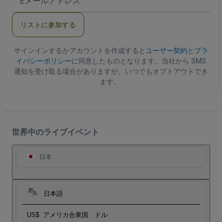
メ
ー
ル
リストに参加する
ア
ド
レ
ス
サインインするかアカウントを作成すると
ユーザー契約
と
プラ
イバシーポリシー
に同意したものとなります。当社から SMS
通知を受け取る場合がありますが、いつでもオプトアウトでき
ます。
世界中のライブイベント
日本
日本語
US$
アメリカ合衆国 ドル