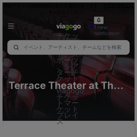
再販チケットは額面価格を超える場合があります。
不正販売禁止法
をお読みください。
1 new
notification
チケッ
ト - コ
ンサー
ト、ス
ポーツ
、シア
ターチ
ケット
Terrace Theater at The
|
viagogo
Kennedy Center -
チケッ
トマー
Complex Parking Lots
ケット
プレイ
(InActive)
ス